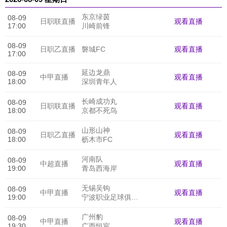
东京绿茵
08-09
观看直播
日职联直播
17:00
川崎前锋
08-09
观看直播
日职乙直播
磐城FC
17:00
延边龙鼎
08-09
观看直播
中甲直播
18:00
深圳青年人
长崎成功丸
08-09
观看直播
日职联直播
18:00
京都不死鸟
山形山神
08-09
观看直播
日职乙直播
18:00
枥木市FC
河南队
08-09
观看直播
中超直播
19:00
青岛西海岸
无锡吴钩
08-09
观看直播
中甲直播
19:00
宁波职业足球俱乐部
广州豹
08-09
观看直播
中甲直播
19:30
广西恒宸