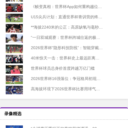
《帧变真相：世界杯App如何重构越位判罚的视觉逻辑》
U15尖兵计划：直通世界杯青训营的终极选拔
**海拔2240米的公正：高原缺氧与毫秒级裁决**
“一日双城观赛：世界杯跨城往返的极限距离与时间边界”
2026世界杯“隐形科技防线”：智能穿戴监测设备合规部署与技术标准白皮书
40米惊天一击：世界杯史上最远距离进球诞生
世界杯球员总身价首度跨越万亿门槛
2026世界杯16强落位：争冠格局初现端倪
高海拔环境下2026世界杯比赛用球气压的智能动态调控系统设计
录像精选