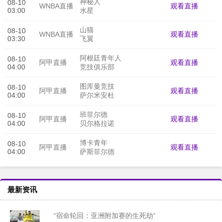
神秘人
08-10
观看直播
WNBA直播
03:00
水星
山猫
08-10
观看直播
WNBA直播
03:30
飞翼
阿根廷青年人
08-10
观看直播
阿甲直播
04:00
竞技俱乐部
图库曼竞技
08-10
观看直播
阿甲直播
04:00
萨尔米安杜
班菲尔德
08-10
观看直播
阿甲直播
04:00
贝尔格拉诺
博卡青年
08-10
观看直播
阿甲直播
04:00
萨斯菲尔德
最新资讯
“宿命轮回：亚洲附加赛的生死劫”