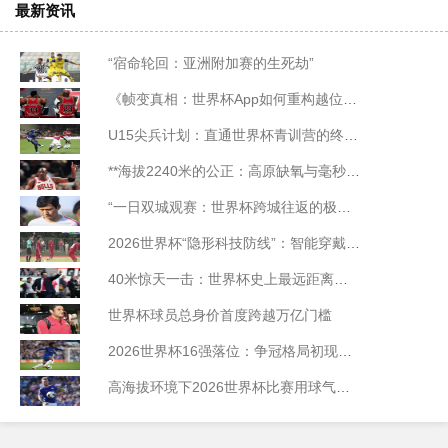
最新资讯
“宿命轮回：亚洲附加赛的生死劫”
《帧变真相：世界杯App如何重构越位判罚的视觉逻辑》
U15尖兵计划：直通世界杯青训营的终极选拔
**海拔2240米的公正：高原缺氧与毫秒级裁决**
“一日双城观赛：世界杯跨城往返的极限距离与时间边界”
2026世界杯“隐形科技防线”：智能穿戴监测设备合规部署与技术标准白皮书
40米惊天一击：世界杯史上最远距离进球诞生
世界杯球员总身价首度跨越万亿门槛
2026世界杯16强落位：争冠格局初现端倪
高海拔环境下2026世界杯比赛用球气压的智能动态调控系统设计