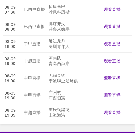
科里蒂巴
08-09
观看直播
巴西甲直播
07:30
沙佩科恩斯
博塔弗戈
08-09
观看直播
巴西甲直播
08:00
弗鲁米嫩塞
延边龙鼎
08-09
观看直播
中甲直播
18:00
深圳青年人
河南队
08-09
观看直播
中超直播
19:00
青岛西海岸
无锡吴钩
08-09
观看直播
中甲直播
19:00
宁波职业足球俱乐部
广州豹
08-09
观看直播
中甲直播
19:30
广西恒宸
重庆铜梁龙
08-09
观看直播
中超直播
19:35
上海海港