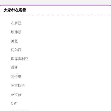
大家都在观看
布罗亚
埃弗顿
英超
切尔西
库库雷利亚
赖斯
马特塔
马雷斯卡
萨拉赫
C罗