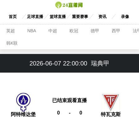
首页
足球直播
篮球直播
重要赛事
资讯
录像
英超
NBA
中超
欧冠
德甲
西甲
法
韩K联
2026-06-07 22:00:00
瑞典甲
已结束观看直播
0
-
0
阿特维达堡
特瓦克斯