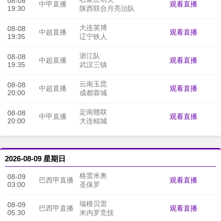
08-08
观看直播
中甲直播
19:30
陕西联合月亮泊队
大连英博
08-08
观看直播
中超直播
19:35
辽宁铁人
浙江队
08-08
观看直播
中超直播
19:35
武汉三镇
云南玉昆
08-08
观看直播
中超直播
20:00
成都蓉城
定南赣联
08-08
观看直播
中甲直播
20:00
大连鲲城
2026-08-09 星期日
格雷米奥
08-09
观看直播
巴西甲直播
03:00
圣保罗
瑞模贝雷
08-09
观看直播
巴西甲直播
05:30
米内罗竞技