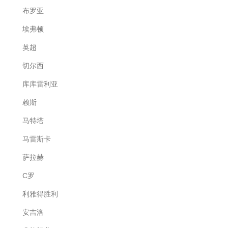
布罗亚
埃弗顿
英超
切尔西
库库雷利亚
赖斯
马特塔
马雷斯卡
萨拉赫
C罗
利雅得胜利
安吉洛