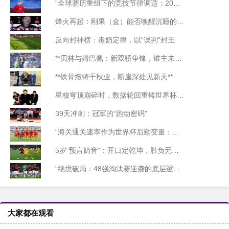
“全球赛历重组下的竞技节律调适：2026世界杯备战体系的拓扑升级路径”
烽火再起：刚果（金）能否唤醒沉睡的非洲足球雄狮？
反向封神榜：毒奶定律，以“误判”封王
**贝林与姆巴佩：新双骄争锋，谁主未来十年沉浮？**
**铁骨熔铸千秋业，断崖深处见新天**
星核穹顶崩碎时，数据轮回重铸世界杯纪元
39天冲刺：冠军的“跑动密码”
“海关通关速率作为世界杯后勤变量：基于多国海关运作体系的战术评估框架”
5岁“预言奶音”：开口定乾坤，胜负无悬念
“绝境破局：48强淘汰赛逆袭的底层逻辑与致胜密码”
大家都在观看