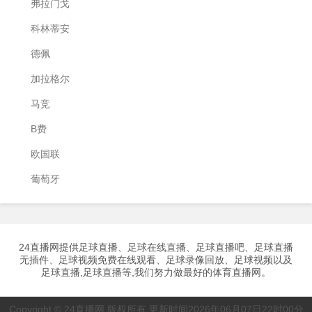
弗拉门戈
科林蒂安
德佩
加拉格尔
马竞
B费
欧国联
葡萄牙
24直播网提供足球直播、足球在线直播、足球直播吧、足球直播
无插件、足球视频免费在线观看、足球录像回放、足球视频以及
足球直播,足球直播等,我们努力做最好的体育直播网。
Copyright © 24直播网 版权所有 更新时间2026年06月07日22时00分