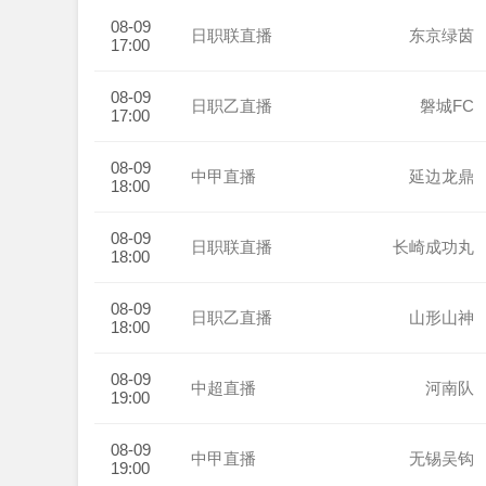
08-09
日职联直播
东京绿茵
17:00
08-09
日职乙直播
磐城FC
17:00
08-09
中甲直播
延边龙鼎
18:00
08-09
日职联直播
长崎成功丸
18:00
08-09
日职乙直播
山形山神
18:00
08-09
中超直播
河南队
19:00
08-09
中甲直播
无锡吴钩
19:00