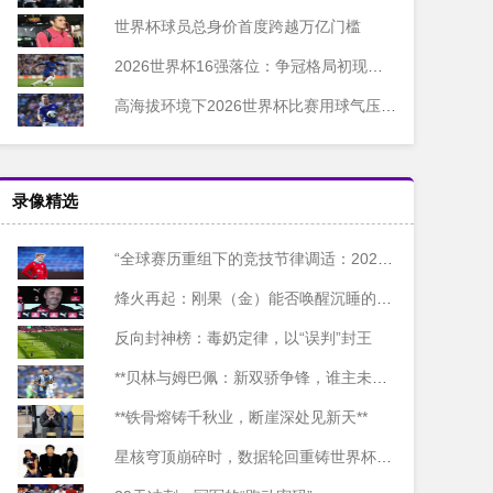
世界杯球员总身价首度跨越万亿门槛
2026世界杯16强落位：争冠格局初现端倪
高海拔环境下2026世界杯比赛用球气压的智能动态调控系统设计
录像精选
“全球赛历重组下的竞技节律调适：2026世界杯备战体系的拓扑升级路径”
烽火再起：刚果（金）能否唤醒沉睡的非洲足球雄狮？
反向封神榜：毒奶定律，以“误判”封王
**贝林与姆巴佩：新双骄争锋，谁主未来十年沉浮？**
**铁骨熔铸千秋业，断崖深处见新天**
星核穹顶崩碎时，数据轮回重铸世界杯纪元