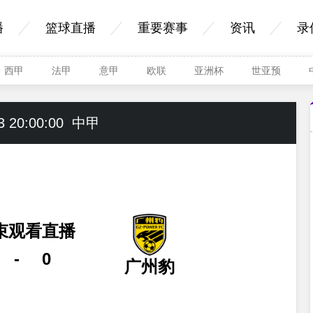
播
篮球直播
重要赛事
资讯
录
西甲
法甲
意甲
欧联
亚洲杯
世亚预
3 20:00:00
中甲
束观看直播
-
0
广州豹