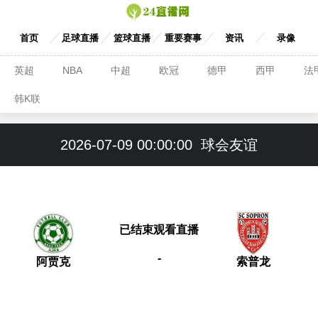
首页
足球直播
篮球直播
重要赛事
资讯
录像
英超
NBA
中超
欧冠
德甲
西甲
法
韩K联
2026-07-09 00:00:00
球会友谊
已结束观看直播
-
阿贾克
索普龙