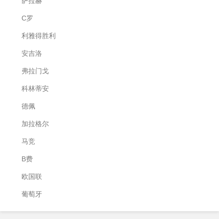
萨拉赫
C罗
利雅得胜利
安吉洛
弗拉门戈
科林蒂安
德佩
加拉格尔
马竞
B费
欧国联
葡萄牙