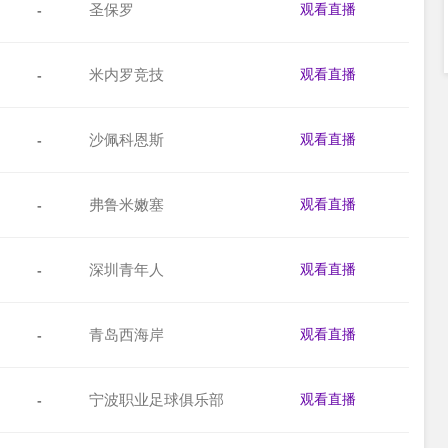
圣保罗
观看直播
-
米内罗竞技
观看直播
-
沙佩科恩斯
观看直播
-
弗鲁米嫩塞
观看直播
-
深圳青年人
观看直播
-
青岛西海岸
观看直播
-
宁波职业足球俱乐部
观看直播
-