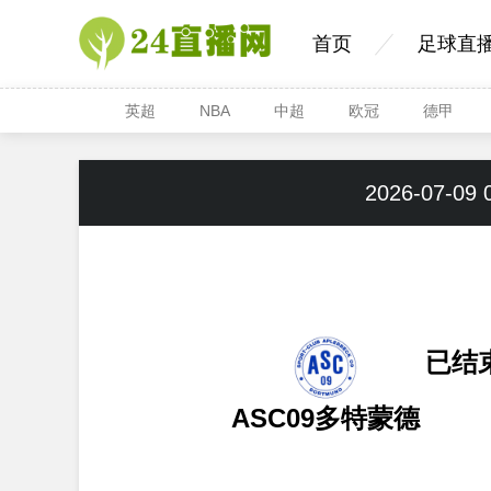
首页
足球直
英超
NBA
中超
欧冠
德甲
2026-07-09 
已结
ASC09多特蒙德