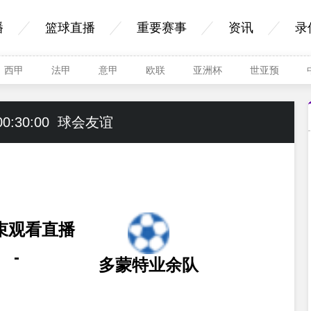
播
篮球直播
重要赛事
资讯
录
西甲
法甲
意甲
欧联
亚洲杯
世亚预
00:30:00
球会友谊
束观看直播
-
多蒙特业余队