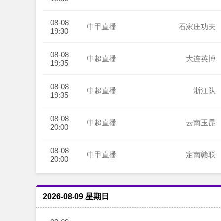
08-08
中甲直播
石家庄功夫
19:30
08-08
中超直播
大连英博
19:35
08-08
中超直播
浙江队
19:35
08-08
中超直播
云南玉昆
20:00
08-08
中甲直播
定南赣联
20:00
2026-08-09 星期日