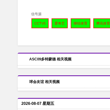
信号源
CCTV5
爱奇艺
咪咕体育
腾讯体育
ASC09多特蒙德 相关视频
球会友谊 相关视频
2026-08-07 星期五