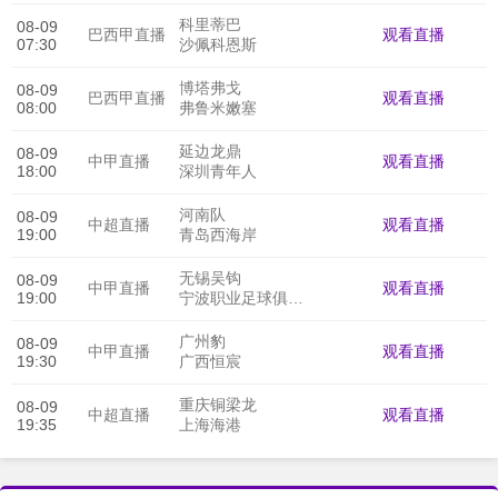
科里蒂巴
08-09
观看直播
巴西甲直播
07:30
沙佩科恩斯
博塔弗戈
08-09
观看直播
巴西甲直播
08:00
弗鲁米嫩塞
延边龙鼎
08-09
观看直播
中甲直播
18:00
深圳青年人
河南队
08-09
观看直播
中超直播
19:00
青岛西海岸
无锡吴钩
08-09
观看直播
中甲直播
19:00
宁波职业足球俱乐部
广州豹
08-09
观看直播
中甲直播
19:30
广西恒宸
重庆铜梁龙
08-09
观看直播
中超直播
19:35
上海海港