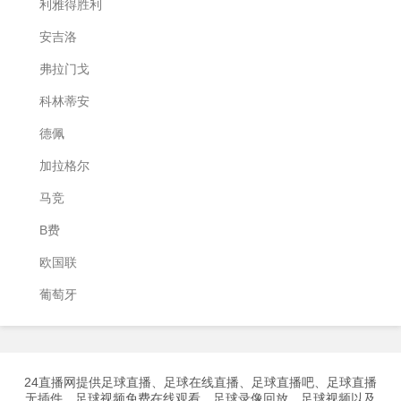
利雅得胜利
安吉洛
弗拉门戈
科林蒂安
德佩
加拉格尔
马竞
B费
欧国联
葡萄牙
24直播网提供足球直播、足球在线直播、足球直播吧、足球直播
无插件、足球视频免费在线观看、足球录像回放、足球视频以及