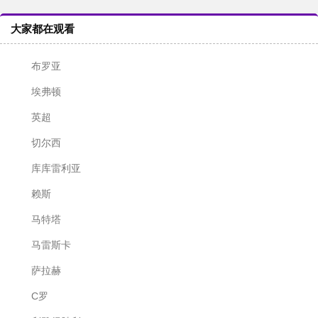
大家都在观看
布罗亚
埃弗顿
英超
切尔西
库库雷利亚
赖斯
马特塔
马雷斯卡
萨拉赫
C罗