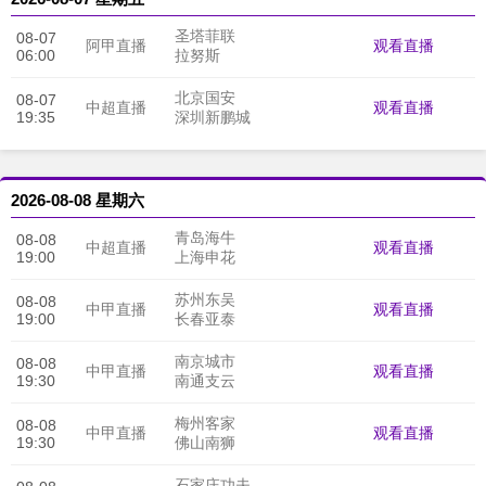
圣塔菲联
08-07
观看直播
阿甲直播
06:00
拉努斯
北京国安
08-07
观看直播
中超直播
19:35
深圳新鹏城
2026-08-08 星期六
青岛海牛
08-08
观看直播
中超直播
19:00
上海申花
苏州东吴
08-08
观看直播
中甲直播
19:00
长春亚泰
南京城市
08-08
观看直播
中甲直播
19:30
南通支云
梅州客家
08-08
观看直播
中甲直播
19:30
佛山南狮
石家庄功夫