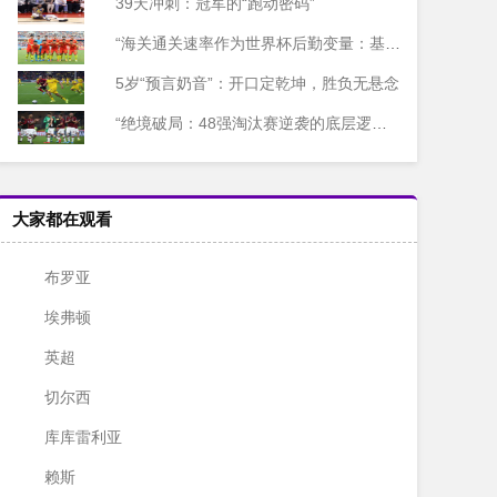
39天冲刺：冠军的“跑动密码”
“海关通关速率作为世界杯后勤变量：基于多国海关运作体系的战术评估框架”
5岁“预言奶音”：开口定乾坤，胜负无悬念
“绝境破局：48强淘汰赛逆袭的底层逻辑与致胜密码”
大家都在观看
布罗亚
埃弗顿
英超
切尔西
库库雷利亚
赖斯