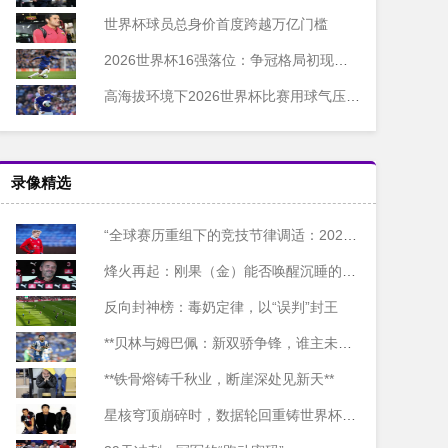
世界杯球员总身价首度跨越万亿门槛
2026世界杯16强落位：争冠格局初现端倪
高海拔环境下2026世界杯比赛用球气压的智能动态调控系统设计
录像精选
“全球赛历重组下的竞技节律调适：2026世界杯备战体系的拓扑升级路径”
烽火再起：刚果（金）能否唤醒沉睡的非洲足球雄狮？
反向封神榜：毒奶定律，以“误判”封王
**贝林与姆巴佩：新双骄争锋，谁主未来十年沉浮？**
**铁骨熔铸千秋业，断崖深处见新天**
星核穹顶崩碎时，数据轮回重铸世界杯纪元