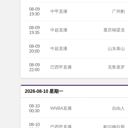
08-09
中甲直播
广州豹
19:30
08-09
中超直播
重庆铜梁龙
19:35
08-09
中超直播
山东泰山
20:00
08-09
巴西甲直播
克鲁塞罗
22:00
2026-08-10 星期一
08-10
WNBA直播
自由人
00:30
08-10
巴西甲直播
帕尔梅拉斯