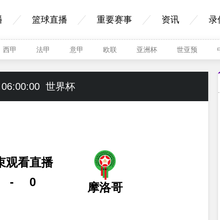
播
篮球直播
重要赛事
资讯
录
西甲
法甲
意甲
欧联
亚洲杯
世亚预
 06:00:00
世界杯
束观看直播
-
0
摩洛哥