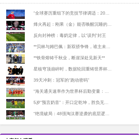
“全球赛历重组下的竞技节律调适：2026世界杯备战体系的拓扑升级路径”
烽火再起：刚果（金）能否唤醒沉睡的非洲足球雄狮？
反向封神榜：毒奶定律，以“误判”封王
**贝林与姆巴佩：新双骄争锋，谁主未来十年沉浮？**
**铁骨熔铸千秋业，断崖深处见新天**
星核穹顶崩碎时，数据轮回重铸世界杯纪元
39天冲刺：冠军的“跑动密码”
“海关通关速率作为世界杯后勤变量：基于多国海关运作体系的战术评估框架”
5岁“预言奶音”：开口定乾坤，胜负无悬念
“绝境破局：48强淘汰赛逆袭的底层逻辑与致胜密码”