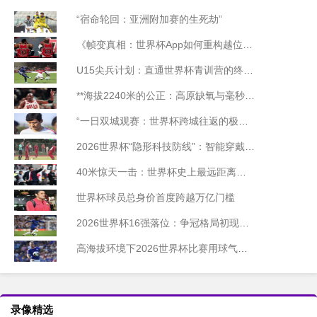
“宿命轮回：亚洲附加赛的生死劫”
《帧变真相：世界杯App如何重构越位判罚的视觉逻辑》
U15尖兵计划：直通世界杯青训营的终极选拔
**海拔2240米的公正：高原缺氧与毫秒级裁决**
“一日双城观赛：世界杯跨城往返的极限距离与时间边界”
2026世界杯“隐形科技防线”：智能穿戴监测设备合规部署与技术标准白皮书
40米惊天一击：世界杯史上最远距离进球诞生
世界杯球员总身价首度跨越万亿门槛
2026世界杯16强落位：争冠格局初现端倪
高海拔环境下2026世界杯比赛用球气压的智能动态调控系统设计
录像精选