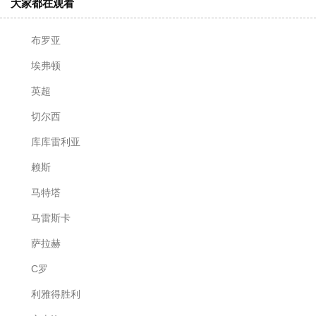
大家都在观看
布罗亚
埃弗顿
英超
切尔西
库库雷利亚
赖斯
马特塔
马雷斯卡
萨拉赫
C罗
利雅得胜利