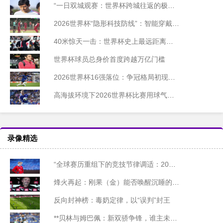
“一日双城观赛：世界杯跨城往返的极限距离与时间边界”
2026世界杯“隐形科技防线”：智能穿戴监测设备合规部署与技术标准白皮书
40米惊天一击：世界杯史上最远距离进球诞生
世界杯球员总身价首度跨越万亿门槛
2026世界杯16强落位：争冠格局初现端倪
高海拔环境下2026世界杯比赛用球气压的智能动态调控系统设计
录像精选
“全球赛历重组下的竞技节律调适：2026世界杯备战体系的拓扑升级路径”
烽火再起：刚果（金）能否唤醒沉睡的非洲足球雄狮？
反向封神榜：毒奶定律，以“误判”封王
**贝林与姆巴佩：新双骄争锋，谁主未来十年沉浮？**