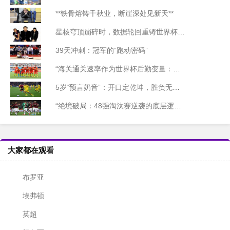
**铁骨熔铸千秋业，断崖深处见新天**
星核穹顶崩碎时，数据轮回重铸世界杯纪元
39天冲刺：冠军的“跑动密码”
“海关通关速率作为世界杯后勤变量：基于多国海关运作体系的战术评估框架”
5岁“预言奶音”：开口定乾坤，胜负无悬念
“绝境破局：48强淘汰赛逆袭的底层逻辑与致胜密码”
大家都在观看
布罗亚
埃弗顿
英超