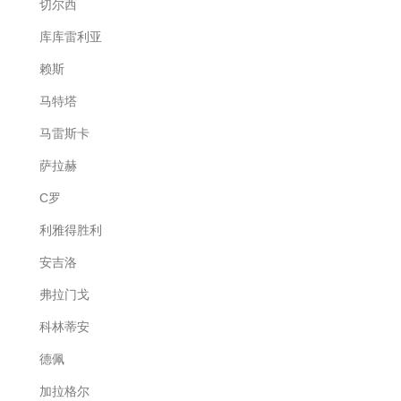
切尔西
库库雷利亚
赖斯
马特塔
马雷斯卡
萨拉赫
C罗
利雅得胜利
安吉洛
弗拉门戈
科林蒂安
德佩
加拉格尔