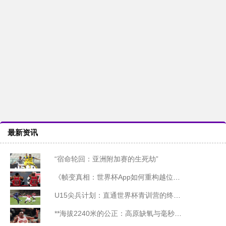
最新资讯
“宿命轮回：亚洲附加赛的生死劫”
《帧变真相：世界杯App如何重构越位判罚的视觉逻辑》
U15尖兵计划：直通世界杯青训营的终极选拔
**海拔2240米的公正：高原缺氧与毫秒级裁决**