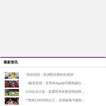
最新资讯
“宿命轮回：亚洲附加赛的生死劫”
《帧变真相：世界杯App如何重构越位判罚的视觉逻辑》
U15尖兵计划：直通世界杯青训营的终极选拔
**海拔2240米的公正：高原缺氧与毫秒级裁决**