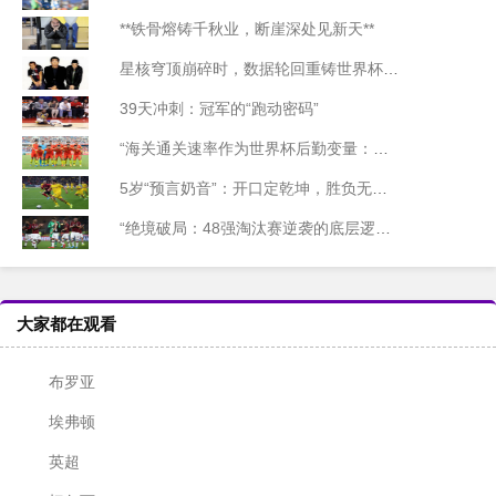
**铁骨熔铸千秋业，断崖深处见新天**
星核穹顶崩碎时，数据轮回重铸世界杯纪元
39天冲刺：冠军的“跑动密码”
“海关通关速率作为世界杯后勤变量：基于多国海关运作体系的战术评估框架”
5岁“预言奶音”：开口定乾坤，胜负无悬念
“绝境破局：48强淘汰赛逆袭的底层逻辑与致胜密码”
大家都在观看
布罗亚
埃弗顿
英超