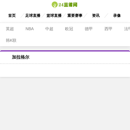
首页
足球直播
篮球直播
重要赛事
资讯
录像
英超
NBA
中超
欧冠
德甲
西甲
法
韩K联
加拉格尔