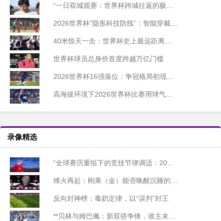
“一日双城观赛：世界杯跨城往返的极限距离与时间边界”
2026世界杯“隐形科技防线”：智能穿戴监测设备合规部署与技术标准白皮书
40米惊天一击：世界杯史上最远距离进球诞生
世界杯球员总身价首度跨越万亿门槛
2026世界杯16强落位：争冠格局初现端倪
高海拔环境下2026世界杯比赛用球气压的智能动态调控系统设计
录像精选
“全球赛历重组下的竞技节律调适：2026世界杯备战体系的拓扑升级路径”
烽火再起：刚果（金）能否唤醒沉睡的非洲足球雄狮？
反向封神榜：毒奶定律，以“误判”封王
**贝林与姆巴佩：新双骄争锋，谁主未来十年沉浮？**