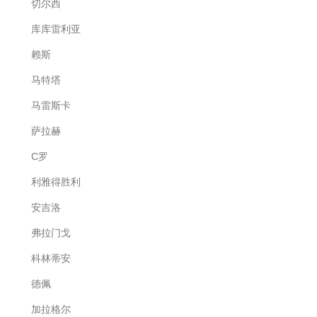
切尔西
库库雷利亚
赖斯
马特塔
马雷斯卡
萨拉赫
C罗
利雅得胜利
安吉洛
弗拉门戈
科林蒂安
德佩
加拉格尔