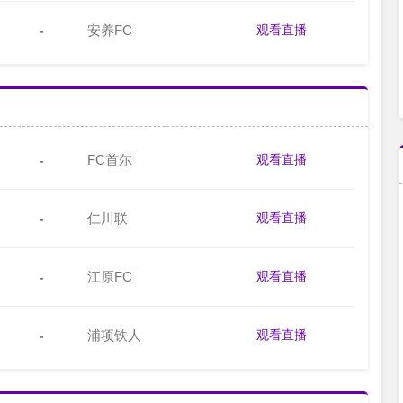
安养FC
观看直播
-
FC首尔
观看直播
-
仁川联
观看直播
-
江原FC
观看直播
-
浦项铁人
观看直播
-