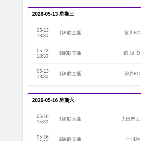
2026-05-13 星期三
05-13
韩K联直播
富川FC
18:30
05-13
韩K联直播
蔚山HD
18:30
05-13
韩K联直播
安养FC
18:30
2026-05-16 星期六
05-16
韩K联直播
大田市民
15:30
05-16
韩K联直播
仁川联