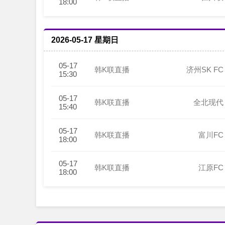
18:00
2026-05-17 星期日
05-17
韩K联直播
济州SK FC
15:30
05-17
韩K联直播
全北现代
15:40
05-17
韩K联直播
富川FC
18:00
05-17
韩K联直播
江原FC
18:00