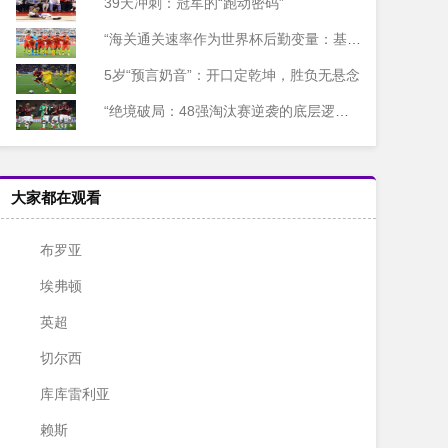
39天冲刺：冠军的“跑动密码”
“海关通关速率作为世界杯后勤变量：基于多国海关运作体系的战术评估框架”
5岁“预言奶音”：开口定乾坤，胜负无悬念
“绝境破局：48强淘汰赛逆袭的底层逻辑与致胜密码”
大家都在观看
布罗亚
埃弗顿
英超
切尔西
库库雷利亚
赖斯