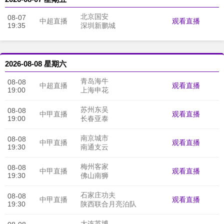
北京国安
08-07
观看直播
中超直播
19:35
深圳新鹏城
2026-08-08 星期六
青岛海牛
08-08
观看直播
中超直播
19:00
上海申花
苏州东吴
08-08
观看直播
中甲直播
19:00
长春亚泰
南京城市
08-08
观看直播
中甲直播
19:30
南通支云
梅州客家
08-08
观看直播
中甲直播
19:30
佛山南狮
石家庄功夫
08-08
观看直播
中甲直播
19:30
陕西联合月亮泊队
大连英博