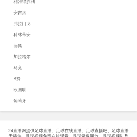
利雅得胜利
安吉洛
弗拉门戈
科林蒂安
德佩
加拉格尔
马竞
B费
欧国联
葡萄牙
24直播网提供足球直播、足球在线直播、足球直播吧、足球直播
无插件、足球视频免费在线观看、足球录像回放、足球视频以及