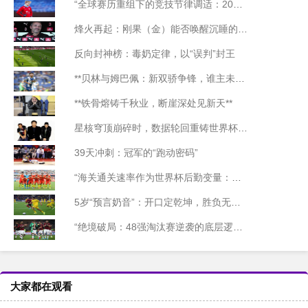
“全球赛历重组下的竞技节律调适：2026世界杯备战体系的拓扑升级路径”
烽火再起：刚果（金）能否唤醒沉睡的非洲足球雄狮？
反向封神榜：毒奶定律，以“误判”封王
**贝林与姆巴佩：新双骄争锋，谁主未来十年沉浮？**
**铁骨熔铸千秋业，断崖深处见新天**
星核穹顶崩碎时，数据轮回重铸世界杯纪元
39天冲刺：冠军的“跑动密码”
“海关通关速率作为世界杯后勤变量：基于多国海关运作体系的战术评估框架”
5岁“预言奶音”：开口定乾坤，胜负无悬念
“绝境破局：48强淘汰赛逆袭的底层逻辑与致胜密码”
大家都在观看