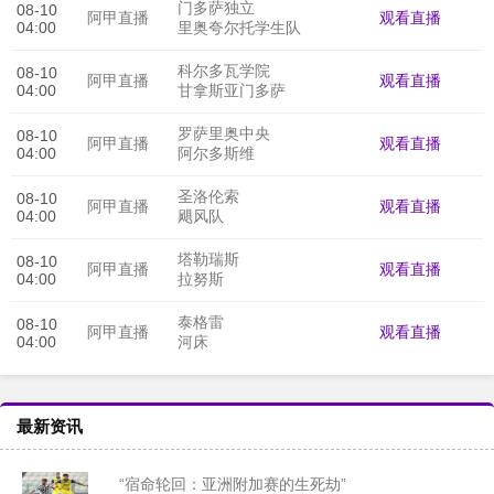
门多萨独立
08-10
观看直播
阿甲直播
04:00
里奥夸尔托学生队
科尔多瓦学院
08-10
观看直播
阿甲直播
04:00
甘拿斯亚门多萨
罗萨里奥中央
08-10
观看直播
阿甲直播
04:00
阿尔多斯维
圣洛伦索
08-10
观看直播
阿甲直播
04:00
飓风队
塔勒瑞斯
08-10
观看直播
阿甲直播
04:00
拉努斯
泰格雷
08-10
观看直播
阿甲直播
04:00
河床
最新资讯
“宿命轮回：亚洲附加赛的生死劫”