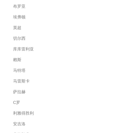
布罗亚
埃弗顿
英超
切尔西
库库雷利亚
赖斯
马特塔
马雷斯卡
萨拉赫
C罗
利雅得胜利
安吉洛