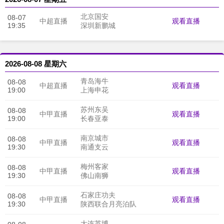
北京国安
08-07
观看直播
中超直播
19:35
深圳新鹏城
2026-08-08 星期六
青岛海牛
08-08
观看直播
中超直播
19:00
上海申花
苏州东吴
08-08
观看直播
中甲直播
19:00
长春亚泰
南京城市
08-08
观看直播
中甲直播
19:30
南通支云
梅州客家
08-08
观看直播
中甲直播
19:30
佛山南狮
石家庄功夫
08-08
观看直播
中甲直播
19:30
陕西联合月亮泊队
大连英博