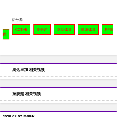
信号源
CCTV5
爱奇艺
咪咕体育
腾讯体育
PP体
育
奥达里加 相关视频
拉脱超 相关视频
2026-08-07 星期五