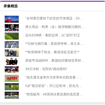
录像精选
“全球赛历重组下的竞技节律调适：2026世界杯备战体系的拓扑升级路径”
烽火再起：刚果（金）能否唤醒沉睡的非洲足球雄狮？
反向封神榜：毒奶定律，以“误判”封王
**贝林与姆巴佩：新双骄争锋，谁主未来十年沉浮？**
**铁骨熔铸千秋业，断崖深处见新天**
星核穹顶崩碎时，数据轮回重铸世界杯纪元
39天冲刺：冠军的“跑动密码”
“海关通关速率作为世界杯后勤变量：基于多国海关运作体系的战术评估框架”
5岁“预言奶音”：开口定乾坤，胜负无悬念
“绝境破局：48强淘汰赛逆袭的底层逻辑与致胜密码”