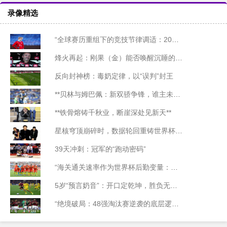
录像精选
“全球赛历重组下的竞技节律调适：2026世界杯备战体系的拓扑升级路径”
烽火再起：刚果（金）能否唤醒沉睡的非洲足球雄狮？
反向封神榜：毒奶定律，以“误判”封王
**贝林与姆巴佩：新双骄争锋，谁主未来十年沉浮？**
**铁骨熔铸千秋业，断崖深处见新天**
星核穹顶崩碎时，数据轮回重铸世界杯纪元
39天冲刺：冠军的“跑动密码”
“海关通关速率作为世界杯后勤变量：基于多国海关运作体系的战术评估框架”
5岁“预言奶音”：开口定乾坤，胜负无悬念
“绝境破局：48强淘汰赛逆袭的底层逻辑与致胜密码”