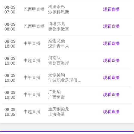
科里蒂巴
08-09
观看直播
巴西甲直播
07:30
沙佩科恩斯
博塔弗戈
08-09
观看直播
巴西甲直播
08:00
弗鲁米嫩塞
延边龙鼎
08-09
观看直播
中甲直播
18:00
深圳青年人
河南队
08-09
观看直播
中超直播
19:00
青岛西海岸
无锡吴钩
08-09
观看直播
中甲直播
19:00
宁波职业足球俱乐部
广州豹
08-09
观看直播
中甲直播
19:30
广西恒宸
重庆铜梁龙
08-09
观看直播
中超直播
19:35
上海海港