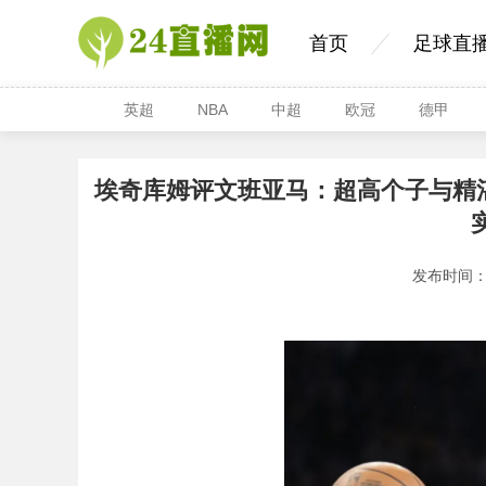
首页
足球直
英超
NBA
中超
欧冠
德甲
埃奇库姆评文班亚马：超高个子与精湛技术的
发布时间：20