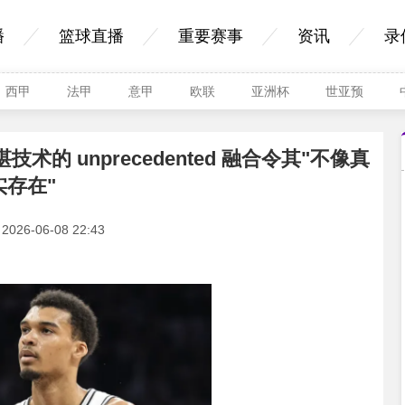
播
篮球直播
重要赛事
资讯
录
西甲
法甲
意甲
欧联
亚洲杯
世亚预
 unprecedented 融合令其"不像真
实存在"
26-06-08 22:43