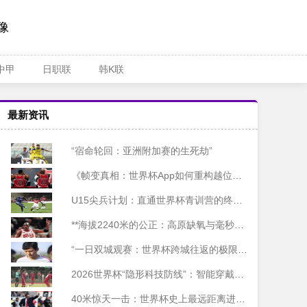
像
中甲
日职联
韩K联
最新资讯
“宿命轮回：亚洲附加赛的生死劫”
《帧变真相：世界杯App如何重构越位判罚的视觉逻辑》
U15尖兵计划：直通世界杯青训营的终极选拔
**海拔2240米的公正：高原缺氧与毫秒级裁决**
“一日双城观赛：世界杯跨城往返的极限距离与时间边界”
2026世界杯“隐形科技防线”：智能穿戴监测设备合规部署与技术标准白皮书
40米惊天一击：世界杯史上最远距离进球诞生