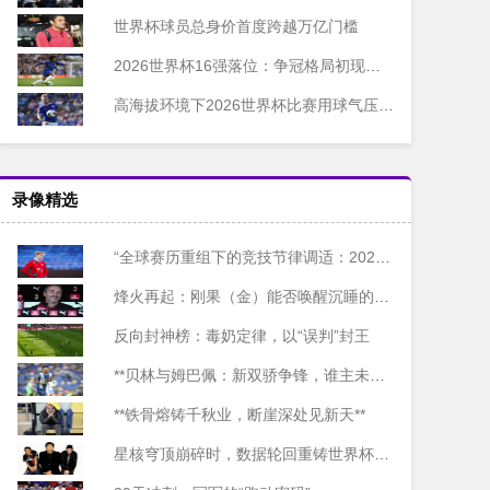
世界杯球员总身价首度跨越万亿门槛
2026世界杯16强落位：争冠格局初现端倪
高海拔环境下2026世界杯比赛用球气压的智能动态调控系统设计
录像精选
“全球赛历重组下的竞技节律调适：2026世界杯备战体系的拓扑升级路径”
烽火再起：刚果（金）能否唤醒沉睡的非洲足球雄狮？
反向封神榜：毒奶定律，以“误判”封王
**贝林与姆巴佩：新双骄争锋，谁主未来十年沉浮？**
**铁骨熔铸千秋业，断崖深处见新天**
星核穹顶崩碎时，数据轮回重铸世界杯纪元