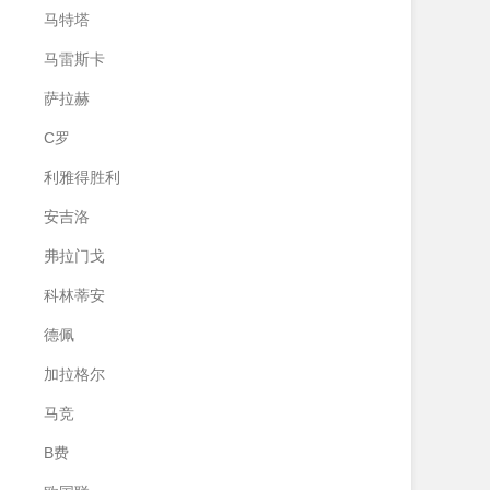
马特塔
马雷斯卡
萨拉赫
C罗
利雅得胜利
安吉洛
弗拉门戈
科林蒂安
德佩
加拉格尔
马竞
B费