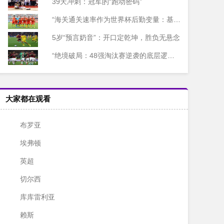
39天冲刺：冠军的“跑动密码”
“海关通关速率作为世界杯后勤变量：基于多国海关运作体系的战术评估框架”
5岁“预言奶音”：开口定乾坤，胜负无悬念
“绝境破局：48强淘汰赛逆袭的底层逻辑与致胜密码”
大家都在观看
布罗亚
埃弗顿
英超
切尔西
库库雷利亚
赖斯